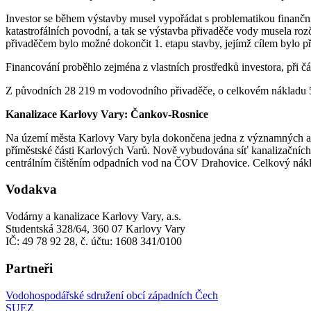
Investor se během výstavby musel vypořádat s problematikou finančního
katastrofálních povodní, a tak se výstavba přivaděče vody musela rozč
přivaděčem bylo možné dokončit 1. etapu stavby, jejímž cílem bylo 
Financování proběhlo zejména z vlastních prostředků investora, při čás
Z původních 28 219 m vodovodního přivaděče, o celkovém nákladu 54
Kanalizace Karlovy Vary: Čankov-Rosnice
Na území města Karlovy Vary byla dokončena jedna z významných a p
příměstské části Karlových Varů. Nově vybudována síť kanalizačních
centrálním čištěním odpadních vod na ČOV Drahovice. Celkový nákla
Vodakva
Vodárny a kanalizace Karlovy Vary, a.s.
Studentská 328/64, 360 07 Karlovy Vary
IČ: 49 78 92 28, č. účtu: 1608 341/0100
Partneři
Vodohospodářské sdružení obcí západních Čech
SUEZ