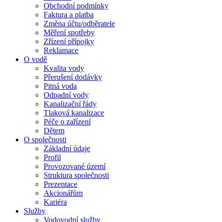
Obchodní podmínky
Faktura a platba
Změna účtu/odběratele
Měření spotřeby
Zřízení přípojky
Reklamace
O vodě
Kvalita vody
Přerušení dodávky
Pitná voda
Odpadní vody
Kanalizační řády
Tlaková kanalizace
Péče o zařízení
Dětem
O společnosti
Základní údaje
Profil
Provozované území
Struktura společnosti
Prezentace
Akcionářům
Kariéra
Služby
Vodovodní služby