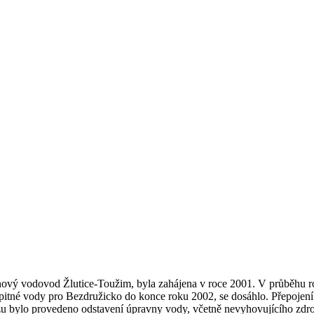
nový vodovod Žlutice-Toužim, byla zahájena v roce 2001. V průběhu r
ní pitné vody pro Bezdružicko do konce roku 2002, se dosáhlo. Přepoj
u bylo provedeno odstavení úpravny vody, včetně nevyhovujícího zdro