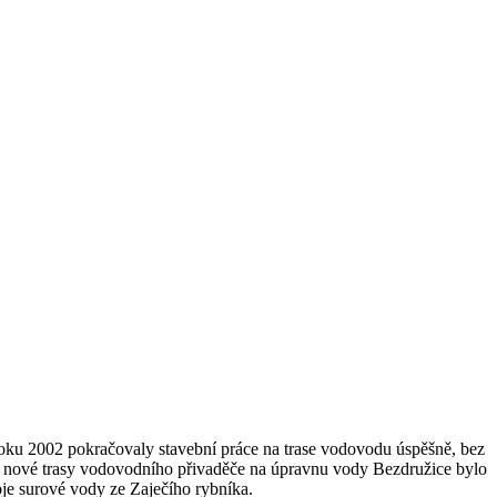
oku 2002 pokračovaly stavební práce na trase vodovodu úspěšně, bez
ení nové trasy vodovodního přivaděče na úpravnu vody Bezdružice bylo
je surové vody ze Zaječího rybníka.