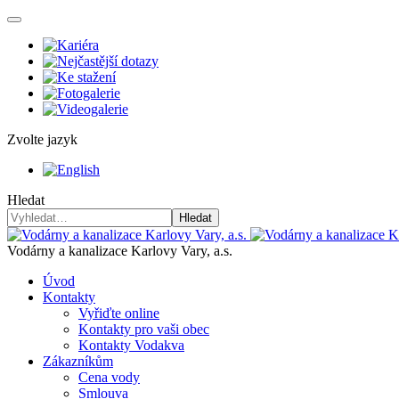
Zvolte jazyk
Hledat
Hledat
Vodárny a kanalizace Karlovy Vary, a.s.
Úvod
Kontakty
Vyřiďte online
Kontakty pro vaši obec
Kontakty Vodakva
Zákazníkům
Cena vody
Smlouva