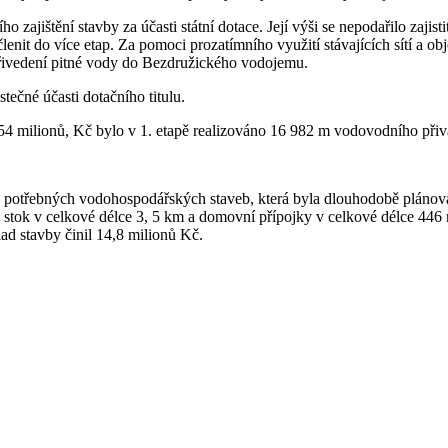
 zajištění stavby za účasti státní dotace. Její výši se nepodařilo zaji
lenit do více etap. Za pomoci prozatímního využití stávajících sítí a 
přivedení pitné vody do Bezdružického vodojemu.
tečné účasti dotačního titulu.
 milionů, Kč bylo v 1. etapě realizováno 16 982 m vodovodního přiv
otřebných vodohospodářských staveb, která byla dlouhodobě plánována
 stok v celkové délce 3, 5 km a domovní přípojky v celkové délce 446 
d stavby činil 14,8 milionů Kč.