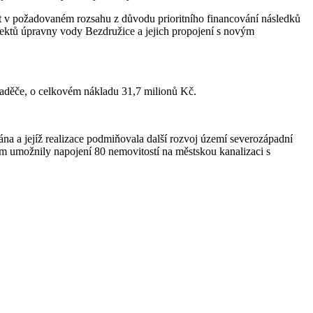
stit v požadovaném rozsahu z důvodu prioritního financování následků
objektů úpravny vody Bezdružice a jejich propojení s novým
aděče, o celkovém nákladu 31,7 milionů Kč.
 a jejíž realizace podmiňovala další rozvoj území severozápadní
m umožnily napojení 80 nemovitostí na městskou kanalizaci s