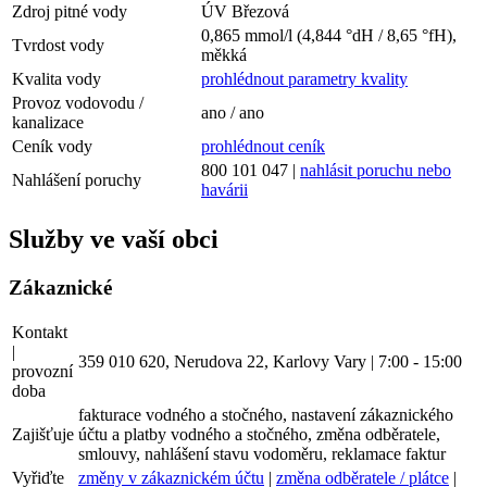
Zdroj pitné vody
ÚV Březová
0,865 mmol/l (4,844 °dH / 8,65 °fH),
Tvrdost vody
měkká
Kvalita vody
prohlédnout parametry kvality
Provoz vodovodu /
ano / ano
kanalizace
Ceník vody
prohlédnout ceník
800 101 047 |
nahlásit poruchu nebo
Nahlášení poruchy
havárii
Služby ve vaší obci
Zákaznické
Kontakt
|
359 010 620, Nerudova 22, Karlovy Vary | 7:00 - 15:00
provozní
doba
fakturace vodného a stočného, nastavení zákaznického
Zajišťuje
účtu a platby vodného a stočného, změna odběratele,
smlouvy, nahlášení stavu vodoměru, reklamace faktur
Vyřiďte
změny v zákaznickém účtu
|
změna odběratele / plátce
|