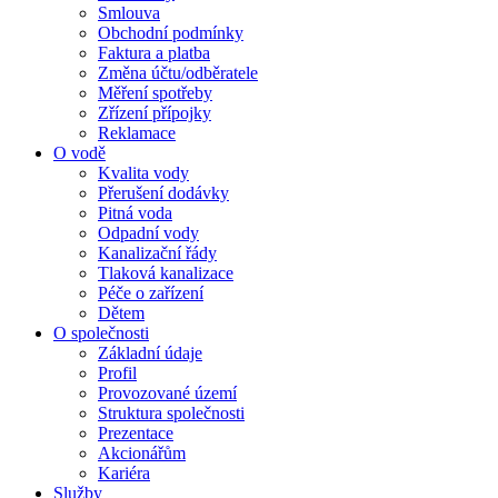
Smlouva
Obchodní podmínky
Faktura a platba
Změna účtu/odběratele
Měření spotřeby
Zřízení přípojky
Reklamace
O vodě
Kvalita vody
Přerušení dodávky
Pitná voda
Odpadní vody
Kanalizační řády
Tlaková kanalizace
Péče o zařízení
Dětem
O společnosti
Základní údaje
Profil
Provozované území
Struktura společnosti
Prezentace
Akcionářům
Kariéra
Služby