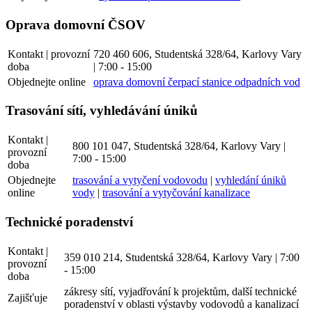
Oprava domovní ČSOV
Kontakt | provozní
720 460 606, Studentská 328/64, Karlovy Vary
doba
| 7:00 - 15:00
Objednejte online
oprava domovní čerpací stanice odpadních vod
Trasování sítí, vyhledávání úniků
Kontakt |
800 101 047, Studentská 328/64, Karlovy Vary |
provozní
7:00 - 15:00
doba
Objednejte
trasování a vytyčení vodovodu
|
vyhledání úniků
online
vody
|
trasování a vytyčování kanalizace
Technické poradenství
Kontakt |
359 010 214, Studentská 328/64, Karlovy Vary | 7:00
provozní
- 15:00
doba
zákresy sítí, vyjadřování k projektům, další technické
Zajišťuje
poradenství v oblasti výstavby vodovodů a kanalizací