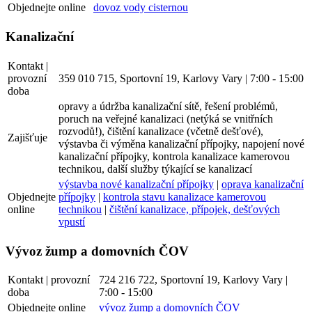
Objednejte online
dovoz vody cisternou
Kanalizační
Kontakt |
provozní
359 010 715, Sportovní 19, Karlovy Vary | 7:00 - 15:00
doba
opravy a údržba kanalizační sítě, řešení problémů,
poruch na veřejné kanalizaci (netýká se vnitřních
rozvodů!), čištění kanalizace (včetně dešťové),
Zajišťuje
výstavba či výměna kanalizační přípojky, napojení nové
kanalizační přípojky, kontrola kanalizace kamerovou
technikou, další služby týkající se kanalizací
výstavba nové kanalizační přípojky
|
oprava kanalizační
Objednejte
přípojky
|
kontrola stavu kanalizace kamerovou
online
technikou
|
čištění kanalizace, přípojek, dešťových
vpustí
Vývoz žump a domovních ČOV
Kontakt | provozní
724 216 722, Sportovní 19, Karlovy Vary |
doba
7:00 - 15:00
Objednejte online
vývoz žump a domovních ČOV