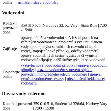
online
nahlášení stavu vodoměru
Vodovodní
Kontakt |
359 010 625, Nerudova 22, K. Vary - Stará Role | 7:00
provozní
- 15:00
doba
opravy a údržba vodovodní sítě, řešení poruch na
veřejných vodovodech, problémů s kvalitou, tlakem
vody apod. (netýká se vnitřních rozvodů či teplé
Zajišťuje
vody!), napojení nové přípojky, odečty vodoměrů,
opravy vodoměrných sestav, výstavba či výměna
vodovodní přípojky, další služby týkající se vodovodů
výstavba nové vodovodní přípojky
|
oprava vodovodní
přípojky
|
osazení vodoměru v novém objektu
|
Objednejte
provedení mimořádného odečtu vodoměru
|
úprava,
online
výměna vodoměrné sestavy
|
přezkoušení (reklamace)
vodoměru
Dovoz vody cisternou
Kontakt | provozní
359 010 510, Studentská 328/64, Karlovy Vary
doba
| 7:00 - 15:00