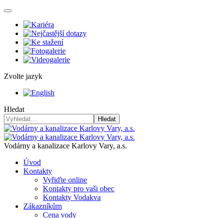
Zvolte jazyk
Hledat
Hledat
Vodárny a kanalizace Karlovy Vary, a.s.
Úvod
Kontakty
Vyřiďte online
Kontakty pro vaši obec
Kontakty Vodakva
Zákazníkům
Cena vody