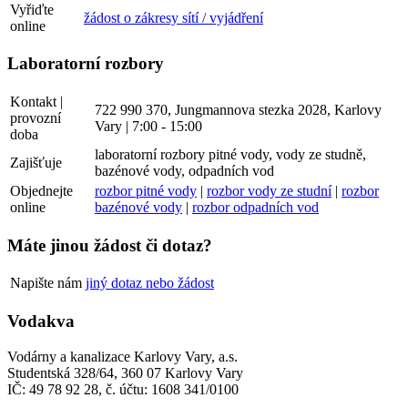
Vyřiďte
žádost o zákresy sítí / vyjádření
online
Laboratorní rozbory
Kontakt |
722 990 370, Jungmannova stezka 2028, Karlovy
provozní
Vary | 7:00 - 15:00
doba
laboratorní rozbory pitné vody, vody ze studně,
Zajišťuje
bazénové vody, odpadních vod
Objednejte
rozbor pitné vody
|
rozbor vody ze studní
|
rozbor
online
bazénové vody
|
rozbor odpadních vod
Máte jinou žádost či dotaz?
Napište nám
jiný dotaz nebo žádost
Vodakva
Vodárny a kanalizace Karlovy Vary, a.s.
Studentská 328/64, 360 07 Karlovy Vary
IČ: 49 78 92 28, č. účtu: 1608 341/0100