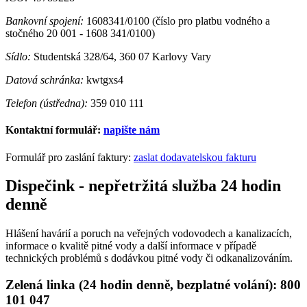
Bankovní spojení:
1608341/0100 (číslo pro platbu vodného a
stočného 20 001 - 1608 341/0100)
Sídlo:
Studentská 328/64, 360 07 Karlovy Vary
Datová schránka:
kwtgxs4
Telefon (ústředna):
359 010 111
Kontaktní formulář:
napište nám
Formulář pro zaslání faktury:
zaslat dodavatelskou fakturu
Dispečink - nepřetržitá služba 24 hodin
denně
Hlášení havárií a poruch na veřejných vodovodech a kanalizacích,
informace o kvalitě pitné vody a další informace v případě
technických problémů s dodávkou pitné vody či odkanalizováním.
Zelená linka (24 hodin denně, bezplatné volání): 800
101 047