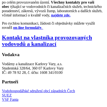
po celém provozovaném území.
Všechny kontakty pro vaši
obec
týkající se vodovodních či kanalizačních služeb, technického
poradenství, zákresů, vývozů žump, laboratorních a dalších služeb,
včetně informací o kvalitě vody,
najdete zde.
Pro rychlou komunikaci, žádosti či objednávky můžete využít
rovněž
on-line formuláře
.
Kontakt na vlastníka provozovaných
vodovodů a kanalizací
Vodakva
Vodárny a kanalizace Karlovy Vary, a.s.
Studentská 328/64, 360 07 Karlovy Vary
IČ: 49 78 92 28, č. účtu: 1608 341/0100
Partneři
Vodohospodářské sdružení obcí západních Čech
SUEZ
VSF Fanta