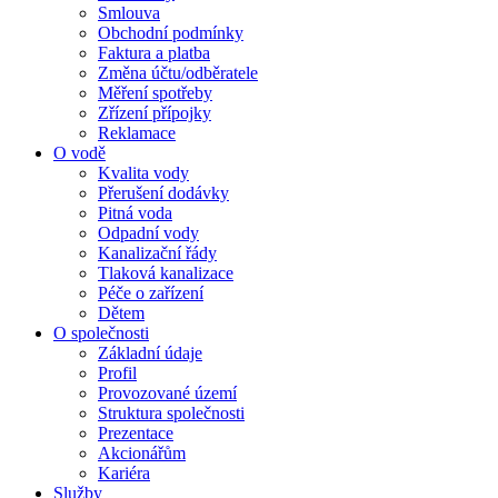
Smlouva
Obchodní podmínky
Faktura a platba
Změna účtu/odběratele
Měření spotřeby
Zřízení přípojky
Reklamace
O vodě
Kvalita vody
Přerušení dodávky
Pitná voda
Odpadní vody
Kanalizační řády
Tlaková kanalizace
Péče o zařízení
Dětem
O společnosti
Základní údaje
Profil
Provozované území
Struktura společnosti
Prezentace
Akcionářům
Kariéra
Služby