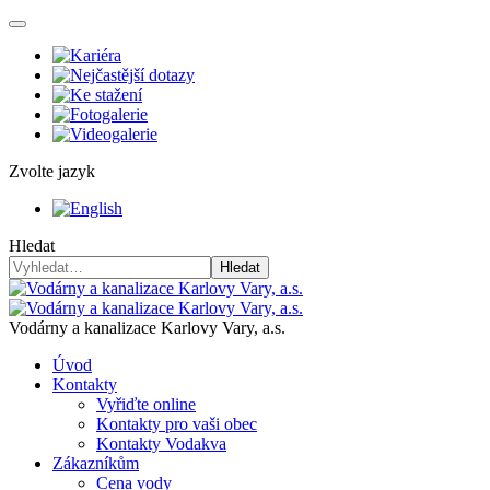
Zvolte jazyk
Hledat
Hledat
Vodárny a kanalizace Karlovy Vary, a.s.
Úvod
Kontakty
Vyřiďte online
Kontakty pro vaši obec
Kontakty Vodakva
Zákazníkům
Cena vody