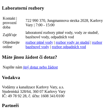
Laboratorní rozbory
Kontakt |
722 990 370, Jungmannova stezka 2028, Karlovy
provozní
Vary | 7:00 - 15:00
doba
laboratorní rozbory pitné vody, vody ze studně,
Zajišťuje
bazénové vody, odpadních vod
Objednejte
rozbor pitné vody
|
rozbor vody ze studní
|
rozbor
online
bazénové vody
|
rozbor odpadních vod
Máte jinou žádost či dotaz?
Napište nám
jiný dotaz nebo žádost
Vodakva
Vodárny a kanalizace Karlovy Vary, a.s.
Studentská 328/64, 360 07 Karlovy Vary
IČ: 49 78 92 28, č. účtu: 1608 341/0100
Partneři