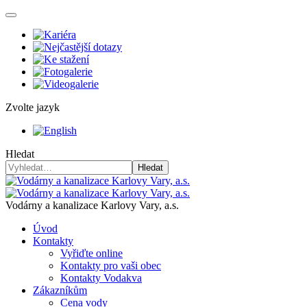
Zvolte jazyk
Hledat
Hledat
Vodárny a kanalizace Karlovy Vary, a.s.
Úvod
Kontakty
Vyřiďte online
Kontakty pro vaši obec
Kontakty Vodakva
Zákazníkům
Cena vody