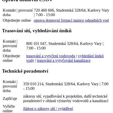
Kontakt | provozní
720 460 606, Studentská 328/64, Karlovy Vary
doba
| 7:00 - 15:00
Objednejte online
oprava domovní čerpací stanice odpadních vod
Trasování sítí, vyhledávání úniků
Kontakt |
800 101 047, Studentská 328/64, Karlovy Vary |
provozní
7:00 - 15:00
doba
Objednejte
trasování a vytyčení vodovodu
|
vyhledání úniků
online
vody
|
trasování a vytyčování kanalizace
Technické poradenství
Kontakt |
359 010 214, Studentská 328/64, Karlovy Vary | 7:00
provozní
- 15:00
doba
zákresy sítí, vyjadřování k projektům, další technické
Zajišťuje
poradenství v oblasti výstavby vodovodů a kanalizací
Vyřiďte
žádost o zákresy sítí / vyjádření
online