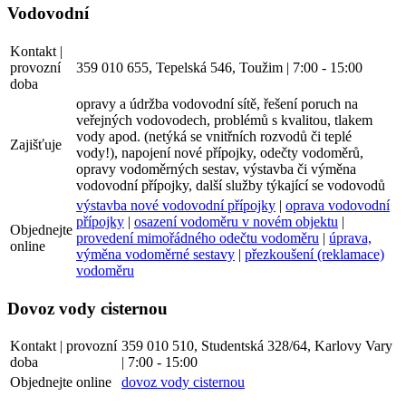
Vodovodní
Kontakt |
provozní
359 010 655, Tepelská 546, Toužim | 7:00 - 15:00
doba
opravy a údržba vodovodní sítě, řešení poruch na
veřejných vodovodech, problémů s kvalitou, tlakem
vody apod. (netýká se vnitřních rozvodů či teplé
Zajišťuje
vody!), napojení nové přípojky, odečty vodoměrů,
opravy vodoměrných sestav, výstavba či výměna
vodovodní přípojky, další služby týkající se vodovodů
výstavba nové vodovodní přípojky
|
oprava vodovodní
přípojky
|
osazení vodoměru v novém objektu
|
Objednejte
provedení mimořádného odečtu vodoměru
|
úprava,
online
výměna vodoměrné sestavy
|
přezkoušení (reklamace)
vodoměru
Dovoz vody cisternou
Kontakt | provozní
359 010 510, Studentská 328/64, Karlovy Vary
doba
| 7:00 - 15:00
Objednejte online
dovoz vody cisternou