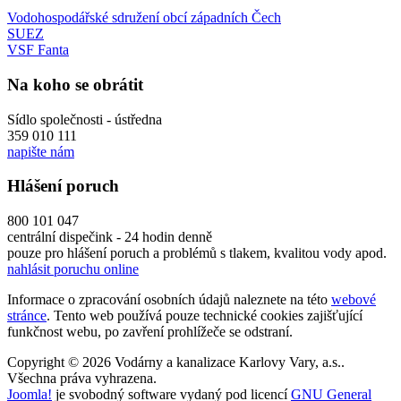
Vodohospodářské sdružení obcí západních Čech
SUEZ
VSF Fanta
Na koho se obrátit
Sídlo společnosti - ústředna
359 010 111
napište nám
Hlášení poruch
800 101 047
centrální dispečink - 24 hodin denně
pouze pro hlášení poruch a problémů s tlakem, kvalitou vody apod.
nahlásit poruchu online
Informace o zpracování osobních údajů naleznete na této
webové
stránce
. Tento web používá pouze technické cookies zajišťující
funkčnost webu, po zavření prohlížeče se odstraní.
Copyright © 2026 Vodárny a kanalizace Karlovy Vary, a.s..
Všechna práva vyhrazena.
Joomla!
je svobodný software vydaný pod licencí
GNU General