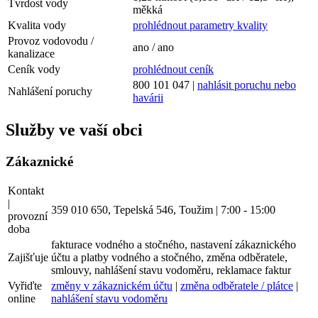
Tvrdost vody
měkká
Kvalita vody
prohlédnout parametry kvality
Provoz vodovodu /
ano / ano
kanalizace
Ceník vody
prohlédnout ceník
800 101 047 |
nahlásit poruchu nebo
Nahlášení poruchy
havárii
Služby ve vaší obci
Zákaznické
Kontakt
|
359 010 650, Tepelská 546, Toužim | 7:00 - 15:00
provozní
doba
fakturace vodného a stočného, nastavení zákaznického
Zajišťuje
účtu a platby vodného a stočného, změna odběratele,
smlouvy, nahlášení stavu vodoměru, reklamace faktur
Vyřiďte
změny v zákaznickém účtu
|
změna odběratele / plátce
|
online
nahlášení stavu vodoměru