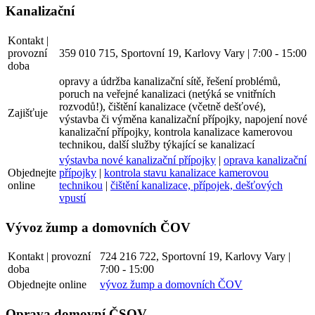
Kanalizační
Kontakt |
provozní
359 010 715, Sportovní 19, Karlovy Vary | 7:00 - 15:00
doba
opravy a údržba kanalizační sítě, řešení problémů,
poruch na veřejné kanalizaci (netýká se vnitřních
rozvodů!), čištění kanalizace (včetně dešťové),
Zajišťuje
výstavba či výměna kanalizační přípojky, napojení nové
kanalizační přípojky, kontrola kanalizace kamerovou
technikou, další služby týkající se kanalizací
výstavba nové kanalizační přípojky
|
oprava kanalizační
Objednejte
přípojky
|
kontrola stavu kanalizace kamerovou
online
technikou
|
čištění kanalizace, přípojek, dešťových
vpustí
Vývoz žump a domovních ČOV
Kontakt | provozní
724 216 722, Sportovní 19, Karlovy Vary |
doba
7:00 - 15:00
Objednejte online
vývoz žump a domovních ČOV
Oprava domovní ČSOV