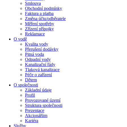
Smlouva
Obchodní podmínky
Faktura a platba
Změna účtu/odběratele
Měření spotřeby
Zřízení přípojky
Reklamace
O vodě
Kvalita vody
Přerušení dodávky
Pitná voda
Odpadní vody
Kanalizační řády
Tlaková kanalizace
Péče o zařízení
Dětem
O společnosti
Základní údaje
Profil
Provozované území
Struktura společnosti
Prezentace
Akcionářům
Kariéra
Služby