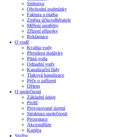
Smlouva
Obchodní podmínky
Faktura a platba
Změna účtu/odběratele
Měření spotřeby
Zřízení přípojky
Reklamace
O vodě
Kvalita vody
Přerušení dodávky
Pitná voda
Odpadní vody
Kanalizační řády
Tlaková kanalizace
Péče o zařízení
Dětem
O společnosti
Základní údaje
Profil
Provozované území
Struktura společnosti
Prezentace
Akcionářům
Kariéra
Služby