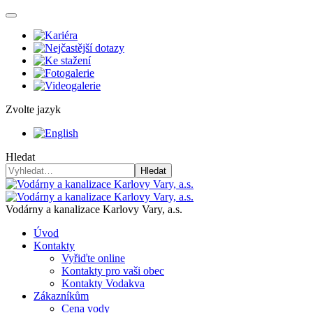
Zvolte jazyk
Hledat
Hledat
Vodárny a kanalizace Karlovy Vary, a.s.
Úvod
Kontakty
Vyřiďte online
Kontakty pro vaši obec
Kontakty Vodakva
Zákazníkům
Cena vody